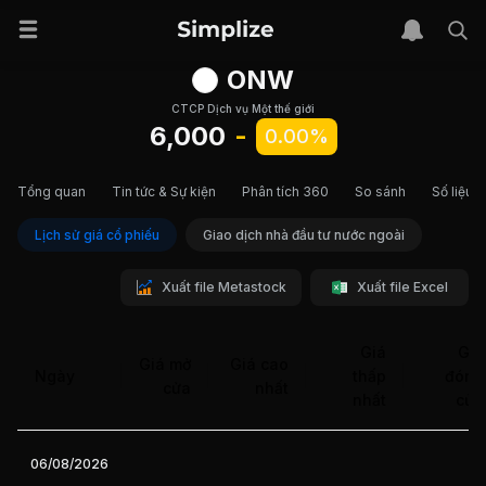
ONW
CTCP Dịch vụ Một thế giới
6,000
-
0.00%
Tổng quan
Tin tức & Sự kiện
Phân tích 360
So sánh
Số liệu t
Lịch sử giá cổ phiếu
Giao dịch nhà đầu tư nước ngoài
Xuất file Metastock
Xuất file Excel
Giá
Giá
Giá mở
Giá cao
Ngày
thấp
đóng
cửa
nhất
nhất
cửa
06/08/2026