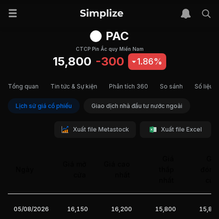
PAC
CTCP Pin Ắc quy Miền Nam
15,800
-300
1.86%
Tổng quan
Tin tức & Sự kiện
Phân tích 360
So sánh
Số liệu t
Lịch sử giá cổ phiếu
Giao dịch nhà đầu tư nước ngoài
Xuất file Metastock
Xuất file Excel
Giá
Giá
Giá mở
Giá cao
Ngày
thấp
đóng
cửa
nhất
nhất
cửa
05/08/2026
16,150
16,200
15,800
15,80