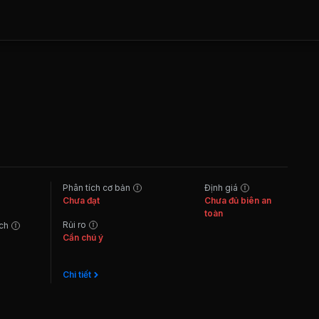
Phân tích cơ bản
Định giá
Chưa đạt
Chưa đủ biên an
toàn
Rủi ro
ách
Cần chú ý
Chi tiết