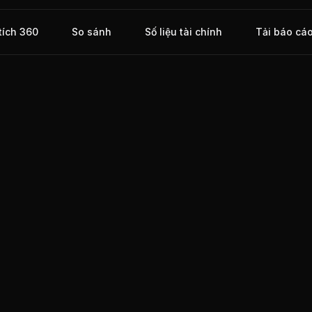
 nhiệt
ện
tích 360
So sánh
Số liệu tài chính
Tải báo cá
Đồng
ịch