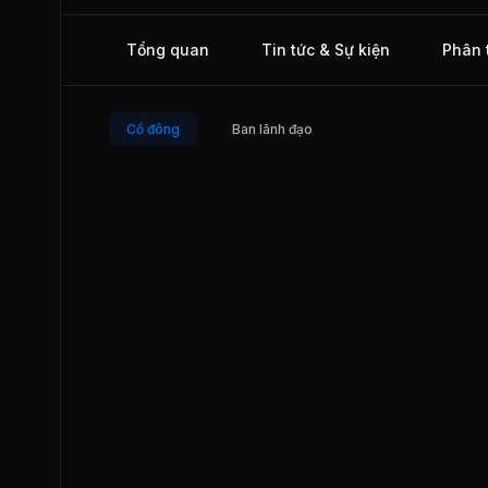
dự án Nghi Sơn 2, nhà máy nhiệt điện Long Phú 2, nhà máy
điện Vĩnh Tân, Duyên Hải 3 nhà máy nhiệt điện, nhà máy đi
Tổng quan
Tin tức & Sự kiện
Phân 
Nghi Sơn 1, nhà máy điện Lee & Man, nhà máy thủy điện 
Nai 5, nhà máy thủy điện Sông Bung 2, nhà máy thủy điện
Xekaman 1, v.v... Ngày 25/09/2014, PEN chính thức giao d
trên Sở Giao dịch Chứng khoán Hà Nội (HNX).
Cổ đông
Ban lãnh đạo