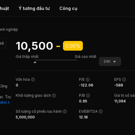
thuật
Ý tưởng đầu tư
Công cụ
anh nghiệp
10,500
-
sẻ
0.00%
Giá thấp nhất
Giá cao nhất
24h
Vốn hóa
P/E
EPS
0
-122.06
-588
 Công
Khối lượng giao dịch
P/B
Giá trị sổ s
n. Trụ
0.95
11,094
hêm
 Thơ,
Số lượng cổ phiếu lưu hành
EV/EBITDA
xây
5,000,000
12.18
trạm
g
ng.
u như