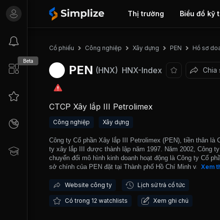
Thị trường
Biểu đồ kỹ 
Hồ sơ do
Cổ phiếu
Công nghiệp
Xây dựng
PEN
Beta
PEN
(HNX)
HNX-Index
Chia 
CTCP Xây lắp III Petrolimex
Công nghiệp
Xây dựng
Công ty Cổ phần Xây lắp III Petrolimex (PEN), tiền thân là
ty xây lắp III được thành lập năm 1997. Năm 2002, Công ty
chuyển đổi mô hình kinh doanh hoạt động là Công ty Cổ phầ
sở chính của PEN đặt tại Thành phố Hồ Chí Minh và 06 chi
Xem t
nhánh khác được đặt tại Nhã Be, Ba Hom, Đồng Khởi, Cần
Đà Nẵng và Hà Nội. PEN chủ yếu kích hoạt các công trình 
Website công ty
Lịch sử trả cổ tức
dựng và lắp đặt trong lĩnh vực dầu khí, đường dây điện và 
Có trong 12 watchlists
Xem ghi chú
biến áp, đường ống công nghệ; công trình dân dụng và côn
nghiệp, công trình thủy lợi, công cộng và chế biến môi trườ
PEN đã cung cấp dịch vụ tư vấn cho một số dự án tiêu biể