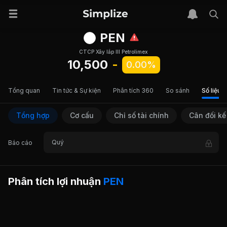
PEN
CTCP Xây lắp III Petrolimex
10,500
-
0.00%
Tổng quan
Tin tức & Sự kiện
Phân tích 360
So sánh
Số liệu t
Tổng hợp
Cơ cấu
Chỉ số tài chính
Cân đối kế
Quý
Báo cáo
Phân tích lợi nhuận
PEN