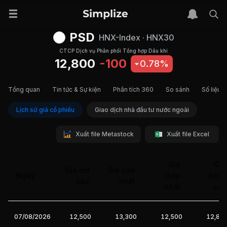
PSD
HNX-Index
·
HNX30
CTCP Dịch vụ Phân phối Tổng hợp Dầu khí
12,800
-100
0.78%
Tổng quan
Tin tức & Sự kiện
Phân tích 360
So sánh
Số liệu t
Lịch sử giá cổ phiếu
Giao dịch nhà đầu tư nước ngoài
Xuất file Metastock
Xuất file Excel
Giá
Giá
Giá mở
Giá cao
Ngày
thấp
đóng
cửa
nhất
nhất
cửa
07/08/2026
12,500
13,300
12,500
12,80