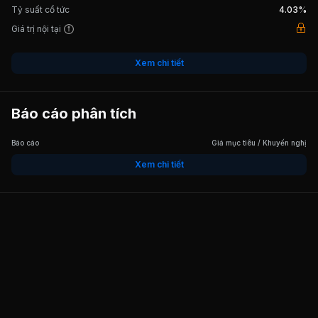
Tỷ suất cổ tức
4.03%
Giá trị nội tại
02/12/2014
Cổ tức bằng Tiền, tỷ lệ 10%
Xem chi tiết
14/05/2014
Cổ tức bằng Tiền, tỷ lệ 15%
Báo cáo phân tích
21/05/2013
Cổ tức bằng Tiền, tỷ lệ 8%
Báo cáo
Giá mục tiêu / Khuyến nghị
Xem chi tiết