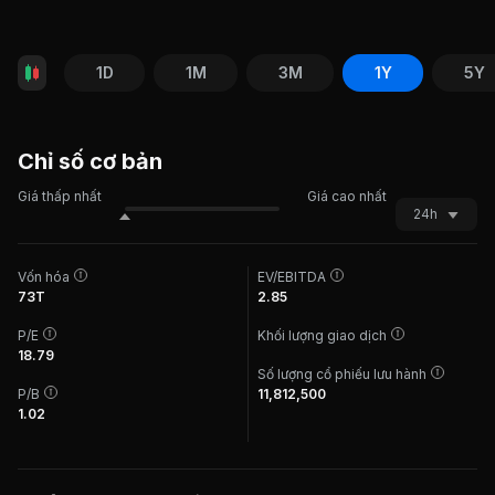
1D
1M
3M
1Y
5Y
Chỉ số cơ bản
Giá thấp nhất
Giá cao nhất
24h
Vốn hóa
EV/EBITDA
73T
2.85
P/E
Khối lượng giao dịch
18.79
Số lượng cổ phiếu lưu hành
P/B
11,812,500
1.02