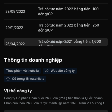
Trả cổ tức năm 2022 bằng tiền, 100
28/09/2023
đồng/CP
Giá trị giao dịch nhà đầu tư nước ngoài 10 phiên gần nhất
Trả cổ tức năm 2022 bằng tiền, 250
29/11/2022
đồng/CP
Trả cổ tức năm 2021 bằng tiền, 1,600
Xem thêm lịch sử
25/04/2022
đồng/CP
Thông tin doanh nghiệp
15/07/2021
Cổ tức bằng Tiền, tỷ lệ 20%
Thực phẩm và thuốc lá
Website công ty
17/09/2020
Cổ tức bằng Tiền, tỷ lệ 18%
Có trong 18 watchlists
Vị thế công ty
08/08/2019
Thưởng bằng Cổ phiếu, tỷ lệ 100:75
Công ty Cổ phần Chăn nuôi Phú Sơn (PSL) tiền thân là Quốc doanh
Chăn nuôi heo Phú Sơn được thành lập năm 1976. Năm 2005 công ty
31/05/2019
Cổ tức bằng Tiền, tỷ lệ 25%
chuyển sang hoạt động theo mô hình công ty cổ phần. Công ty chuyên