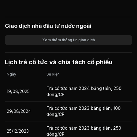
Giao dịch nhà đầu tư nước ngoài
Xem thêm thông tin giao dịch
Khối lượng
Giá trị giao dịch
Lịch trả cổ tức và chia tách cổ phiếu
Ngày
Sự kiện
Trả cổ tức năm 2024 bằng tiền, 250
19/08/2025
đồng/CP
Trả cổ tức năm 2023 bằng tiền, 100
29/08/2024
đồng/CP
Trả cổ tức năm 2023 bằng tiền, 250
25/12/2023
đồng/CP