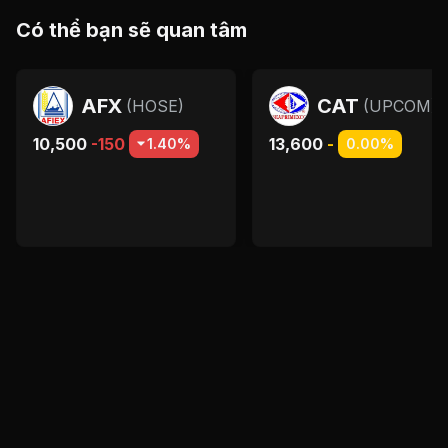
Có thể bạn sẽ quan tâm
AFX
CAT
(
HOSE
)
(
UPCOM
)
10,500
-150
13,600
-
1.40%
0.00%