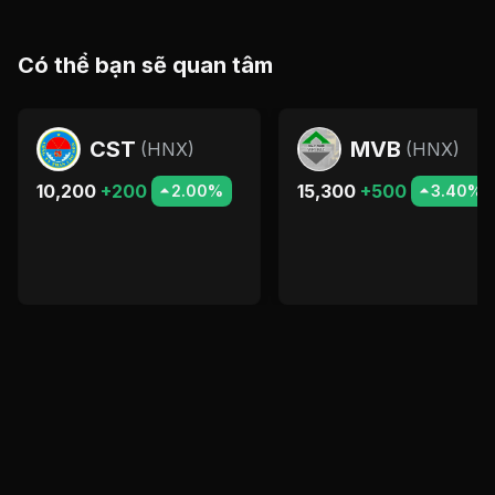
Có thể bạn sẽ quan tâm
CST
MVB
(
HNX
)
(
HNX
)
10,200
+200
15,300
+500
2.00%
3.40%