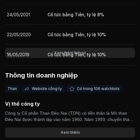
24/05/2021
Cổ tức bằng Tiền, tỷ lệ 8%
Giá trị giao dịch nhà đầu tư nước ngoài 10 phiên gần nhất
22/05/2020
Cổ tức bằng Tiền, tỷ lệ 10%
Xem thêm lịch sử
16/05/2019
Cổ tức bằng Tiền, tỷ lệ 10%
Thông tin doanh nghiệp
17/05/2018
Cổ tức bằng Tiền, tỷ lệ 5%
Than
Website công ty
Có trong 106 watchlists
24/05/2017
Cổ tức bằng Tiền, tỷ lệ 2%
Vị thế công ty
Công ty Cổ phần Than Đèo Nai (TDN) có tiền thân là Mỏ than
26/07/2016
Thưởng bằng Cổ phiếu, tỷ lệ 100:84
Đèo Nai được thành lập vào năm 1960. Năm 1993, chuyển thành
Công ty Than Đèo Nai. Từ năm 2007, TDN chính thức chuyển
sang hoạt động theo mô hình công ty cổ phần. Công ty Cổ phần
Xem thêm
24/05/2016
Cổ tức bằng Tiền, tỷ lệ 6%
Than Đèo Nai - Vinacomin chỉ tập trung chuyên sâu hoạt động