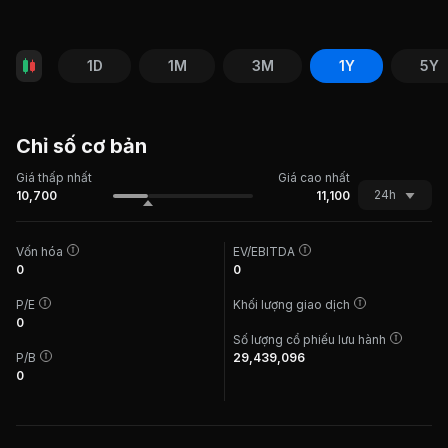
1D
1M
3M
1Y
5Y
Chỉ số cơ bản
Giá thấp nhất
Giá cao nhất
24h
10,700
11,100
Vốn hóa
EV/EBITDA
0
0
P/E
Khối lượng giao dịch
0
Số lượng cổ phiếu lưu hành
P/B
29,439,096
0