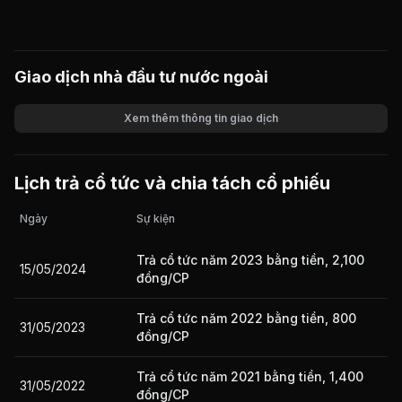
Giao dịch nhà đầu tư nước ngoài
Xem thêm thông tin giao dịch
Khối lượng
Giá trị giao dịch
Lịch trả cổ tức và chia tách cổ phiếu
Ngày
Sự kiện
Trả cổ tức năm 2023 bằng tiền, 2,100
15/05/2024
đồng/CP
Trả cổ tức năm 2022 bằng tiền, 800
31/05/2023
đồng/CP
Trả cổ tức năm 2021 bằng tiền, 1,400
31/05/2022
đồng/CP