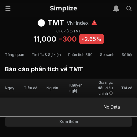
TMT
VN-Index
CTCP Ô tô TMT
11,000
-300
2.65%
Tổng quan
Tin tức & Sự kiện
Phân tích 360
So sánh
Số liệu t
Báo cáo phân tích về
TMT
Giá mục
Khuyến
Ngày
Tiêu đề
Nguồn
tiêu điều
Tải về
nghị
chỉnh
No Data
Xem thêm