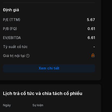
Định giá
P/E (TTM)
5.67
P/B (FQ)
0.61
EV/EBITDA
6.61
Tỷ suất cổ tức
-
Giá trị nội tại
Xem chi tiết
Lịch trả cổ tức và chia tách cổ phiếu
Ngày
Sự kiện