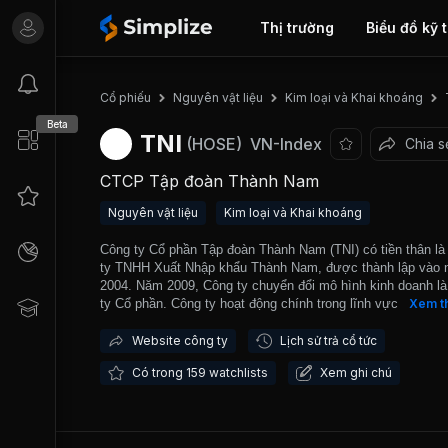
Thị trường
Biểu đồ kỹ 
Cổ phiếu
Nguyên vật liệu
Kim loại và Khai khoáng
Beta
TNI
(HOSE)
VN-Index
Chia s
CTCP Tập đoàn Thành Nam
Nguyên vật liệu
Kim loại và Khai khoáng
Công ty Cổ phần Tập đoàn Thành Nam (TNI) có tiền thân là
ty TNHH Xuất Nhập khẩu Thành Nam, được thành lập vào
2004. Năm 2009, Công ty chuyển đổi mô hình kinh doanh l
ty Cổ phần. Công ty hoạt động chính trong lĩnh vực kinh do
Xem t
xuất nhập khẩu thép, thép không gỉ và cung cấp dịch vụ gia
cắt tấm, xẻ băng kim loại. TNI là một trong những đơn vị c
Website công ty
Lịch sử trả cổ tức
gia công cắt xẻ kim loại lớn nhất miền Bắc với quy mô gia 
Có trong 159 watchlists
Xem ghi chú
cắt xẻ 60.000 tấn/năm và sản xuất 1.200 tấn ống inox/năm
phẩm của Công ty đã xuất khẩu sang hơn 20 quốc gia trong
các thị trường xuất khẩu chính bao gồm Ấn Độ, Pakistan, 
Ukraina, Mỹ, Hàn Quốc. Công ty hiện nay có trụ sở tại Hà N
ba chi nhánh tại TP.Hồ Chí Minh, Bình Dương, Hưng Yên, 