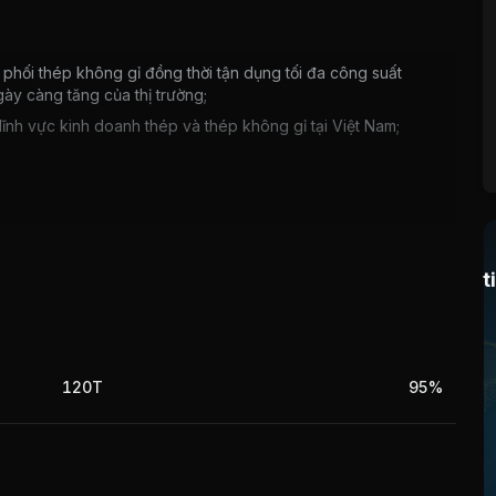
phối thép không gỉ đồng thời tận dụng tối đa công suất
ày càng tăng của thị trường;
ĩnh vực kinh doanh thép và thép không gỉ tại Việt Nam;
ững hiệp định thương mại có hiệu lực. Hiệp định thương mại
anh nghiệp nước ngoài hoạt động trong ngành thép. Do
t
uất sản xuất và giải quyết hàng tồn kho.
ề kinh doanh chính của Công ty do đó kết quả kinh doanh
120T
95%