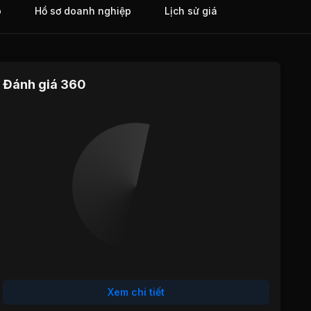
o
Hồ sơ doanh nghiệp
Lịch sử giá
Đánh giá 360
Định giá
Tăng trưởng
Cổ tức
Hiệu quả
Sức khỏe
hoạt động
tài chính
Xem chi tiết