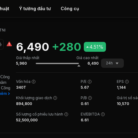
thuật
Ý tưởng đầu tư
Công cụ
TNI
6,490
+280
ẻ
4.51%
Giá thấp nhất
Giá cao nhất
24h
5,960
6,490
 Công
Vốn hóa
P/E
EPS
 năm
340T
5.67
1,144
à Công
anh
hêm
Khối lượng giao dịch
P/B
Giá trị sổ s
 công
894,800
0.61
10,570
huyên
công
Số lượng cổ phiếu lưu hành
EV/EBITDA
. Sản
52,500,000
6.61
 đó
Nga,
ội và
hệ