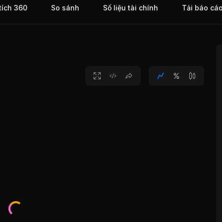
tích 360
So sánh
Số liệu tài chính
Tải báo cá
của
hàng
I
h phố