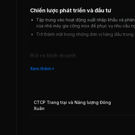
Chiến lược phát triển và đầu tư
Tập trung vào hoạt động xuất nhập khẩu và phân 
của nhà máy gia công inox để phục vụ nhu cầu ng
Trở thành một trong những đơn vị hàng đầu trong l
Rủi ro kinh doanh
Ngành thép sẽ phải đối mặt với nhiều khó khăn khi nh
Xem thêm
AFTA và WTO dẫn đến cạnh tranh gay gắt từ các do
đó, các doanh nghiệp trong nước phải thu hẹp công s
Xuất nhập khẩu thép và thép không gỉ là ngành ngh
chịu ảnh hưởng trực tiếp của biến đông tỷ giá.
CTCP Trang trại và Năng lượng Đông
Xuân