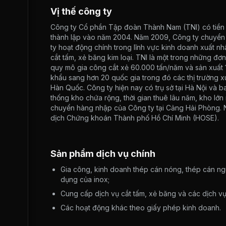
Vị thế công ty
Công ty Cổ phần Tập đoàn Thành Nam (TNI) có tiền
thành lập vào năm 2004. Năm 2009, Công ty chuyển 
ty hoạt động chính trong lĩnh vực kinh doanh xuất n
cắt tấm, xẻ băng kim loại. TNI là một trong những đơn
quy mô gia công cắt xẻ 60.000 tấn/năm và sản xuất 
khẩu sang hơn 20 quốc gia trong đó các thị trường x
Hàn Quốc. Công ty hiện nay có trụ sở tại Hà Nội và b
thống kho chứa rộng, thời gian thuê lâu năm, kho lớn 
chuyển hàng nhập của Công ty tại Cảng Hải Phòng. N
dịch Chứng khoán Thành phố Hồ Chí Minh (HOSE).
Sản phẩm dịch vụ chính
Gia công, kinh doanh thép cán nóng, thép cán ngu
dụng của inox;
Cung cấp dịch vụ cắt tấm, xẻ băng và các dịch vụ
Các hoạt động khác theo giấy phép kinh doanh.