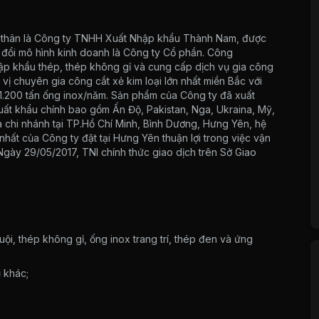
 thân là Công ty TNHH Xuất Nhập khẩu Thành Nam, được
đổi mô hình kinh doanh là Công ty Cổ phần. Công
hập khẩu thép, thép không gỉ và cung cấp dịch vụ gia công
 vị chuyên gia công cắt xẻ kim loại lớn nhất miền Bắc với
1.200 tấn ống inox/năm. Sản phẩm của Công ty đã xuất
uất khẩu chính bao gồm Ấn Độ, Pakistan, Nga, Ukraina, Mỹ,
a chi nhánh tại TP.Hồ Chí Minh, Bình Dương, Hưng Yên, hệ
nhất của Công ty đặt tại Hưng Yên thuận lợi trong việc vận
gày 29/05/2017, TNI chính thức giao dịch trên Sở Giao
ội, thép không gỉ, ống inox trang trí, thép đen và ứng
 khác;