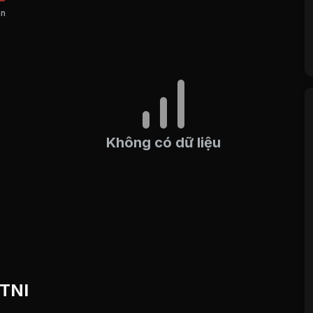
án
Không có dữ liệu
 TNI