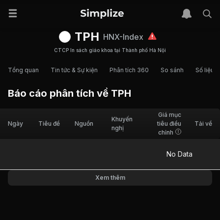
TPH
HNX-Index
CTCP In sách giáo khoa tại Thành phố Hà Nội
Tổng quan
Tin tức & Sự kiện
Phân tích 360
So sánh
Số liệu t
Báo cáo phân tích về
TPH
Giá mục
Khuyến
Ngày
Tiêu đề
Nguồn
tiêu điều
Tải về
nghị
chỉnh
No Data
Xem thêm