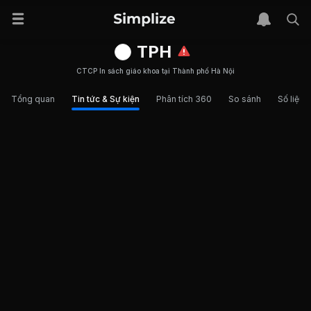
TPH
CTCP In sách giáo khoa tại Thành phố Hà Nội
Tổng quan
Tin tức & Sự kiện
Phân tích 360
So sánh
Số liệu t