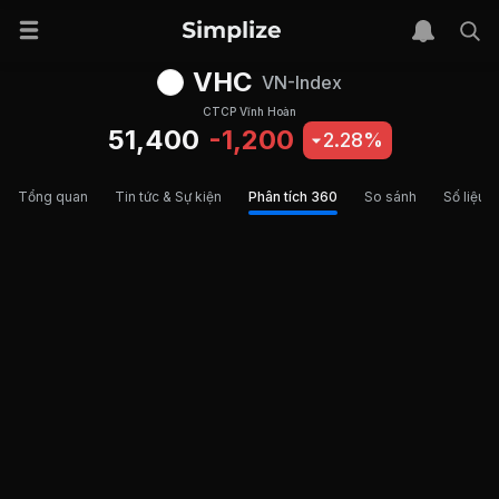
VHC
VN-Index
CTCP Vĩnh Hoàn
51,400
-1,200
2.28%
Tổng quan
Tin tức & Sự kiện
Phân tích 360
So sánh
Số liệu t