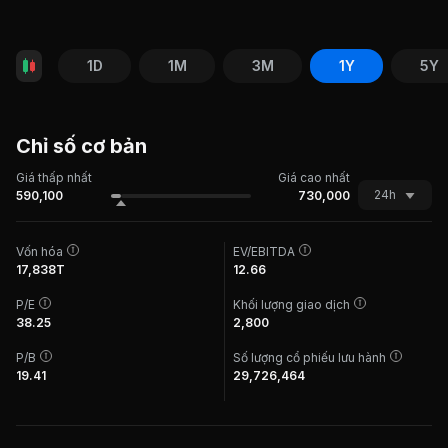
1D
1M
3M
1Y
5Y
Chỉ số cơ bản
Giá thấp nhất
Giá cao nhất
24h
590,100
730,000
Vốn hóa
EV/EBITDA
17,838T
12.66
P/E
Khối lượng giao dịch
38.25
2,800
P/B
Số lượng cổ phiếu lưu hành
19.41
29,726,464