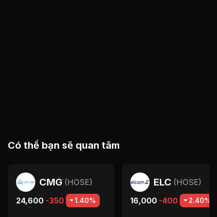
Có thể bạn sẽ quan tâm
CMG
ELC
(
HOSE
)
(
HOSE
)
24,600
-350
16,000
-400
1.40%
2.40%