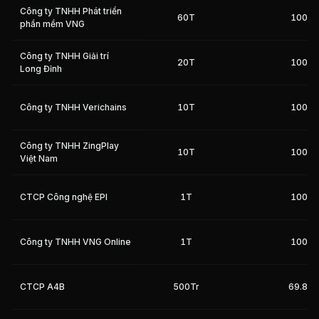
Công ty TNHH Phát triển
60T
100%
phần mềm VNG
Giá trị giao dịch nhà đầu tư nước ngoài 10 phiên gần nhất
Công ty TNHH Giải trí
20T
100%
Long Đỉnh
Công ty TNHH Verichains
10T
100%
Công ty TNHH ZingPlay
10T
100%
Việt Nam
CTCP Công nghệ EPI
1T
100%
Công ty TNHH VNG Online
1T
100%
CTCP A4B
500Tr
69.8%