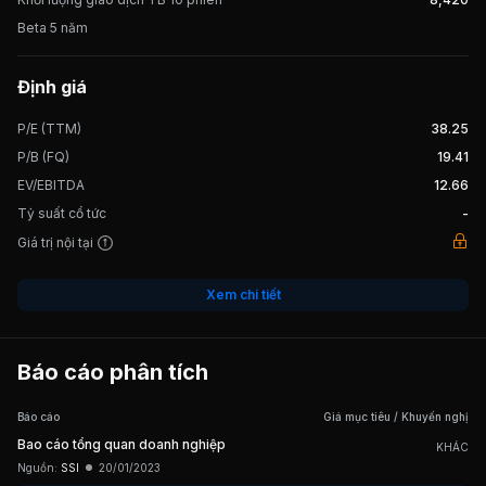
Beta 5 năm
Định giá
P/E (TTM)
38.25
P/B (FQ)
19.41
EV/EBITDA
12.66
Tỷ suất cổ tức
-
Giá trị nội tại
Xem chi tiết
Báo cáo phân tích
Báo cáo
Giá mục tiêu / Khuyến nghị
Bao cáo tổng quan doanh nghiệp
KHÁC
Nguồn:
SSI
20/01/2023