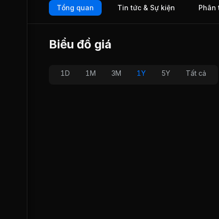
Tổng quan
Tin tức & Sự kiện
Phân 
Biểu đồ giá
1D
1M
3M
1Y
5Y
Tất cả