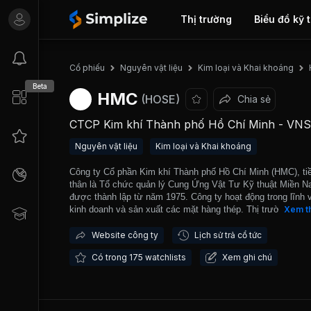
Thị trường
Biểu đồ kỹ 
Cổ phiếu
Nguyên vật liệu
Kim loại và Khai khoáng
Beta
HMC
(HOSE)
Chia sẻ
CTCP Kim khí Thành phố Hồ Chí Minh - VN
Nguyên vật liệu
Kim loại và Khai khoáng
Công ty Cổ phần Kim khí Thành phố Hồ Chí Minh (HMC), ti
thân là Tổ chức quản lý Cung Ứng Vật Tư Kỹ thuật Miền N
được thành lập từ năm 1975. Công ty hoạt động trong lĩnh 
kinh doanh và sản xuất các mặt hàng thép. Thị trường của
Xem t
ty chủ yếu là thành phố Hồ Chí Minh và các tỉnh phía Nam.
phẩm của công ty đã được xuất khẩu sang các nước trong
Website công ty
Lịch sử trả cổ tức
vực như Myanmar, Hồng Kông, Campuchia,... HMC chính 
Có trong 175 watchlists
Xem ghi chú
giao dịch tại Sở Giao dịch Chứng khoán Hồ Chí Minh từ n
2006.