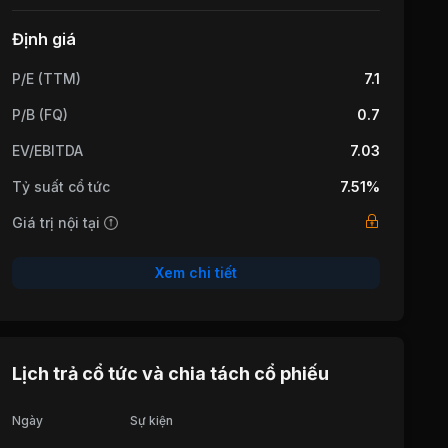
Định giá
P/E (TTM)
7.1
P/B (FQ)
0.7
EV/EBITDA
7.03
Tỷ suất cổ tức
7.51%
Giá trị nội tại
Xem chi tiết
Lịch trả cổ tức và chia tách cổ phiếu
Ngày
Sự kiện