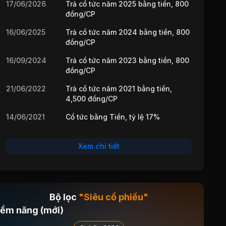
17/06/2026
Trả cổ tức năm 2025 bằng tiền, 800
đồng/CP
16/06/2025
Trả cổ tức năm 2024 bằng tiền, 800
đồng/CP
16/09/2024
Trả cổ tức năm 2023 bằng tiền, 800
đồng/CP
21/06/2022
Trả cổ tức năm 2021 bằng tiền,
4,500 đồng/CP
14/06/2021
Cổ tức bằng Tiền, tỷ lệ 17%
09/07/2020
Cổ tức bằng Tiền, tỷ lệ 5%
Xem chi tiết
15/05/2019
Cổ tức bằng Tiền, tỷ lệ 25%
31/01/2019
Cổ tức bằng Tiền, tỷ lệ 10%
14/05/2018
Cổ tức bằng Tiền, tỷ lệ 30%
Bộ lọc
"Siêu cổ phiếu"
15/05/2017
Cổ tức bằng Tiền, tỷ lệ 11%
iềm năng (mới)
11/06/2015
Cổ tức bằng Tiền, tỷ lệ 10%