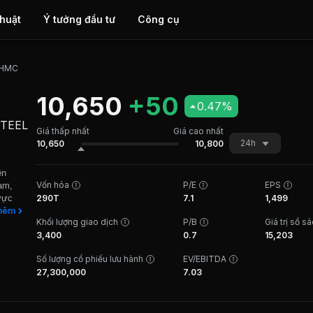
thuật
Ý tưởng đầu tư
Công cụ
HMC
10,650
+50
0.47%
STEEL
Giá thấp nhất
Giá cao nhất
24h
10,650
10,800
ền
Vốn hóa
P/E
EPS
am,
vực
290T
7.1
1,499
 công
hêm
Khối lượng giao dịch
P/B
Giá trị sổ s
 Sản
3,400
0.7
15,203
 khu
thức
Số lượng cổ phiếu lưu hành
EV/EBITDA
ăm
27,300,000
7.03