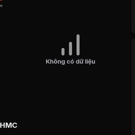
án
Không có dữ liệu
u HMC