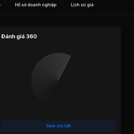
o
Hồ sơ doanh nghiệp
Lịch sử giá
Đánh giá 360
Định giá
Tăng trưởng
Cổ tức
Hiệu quả
Sức khỏe
hoạt động
tài chính
Xem chi tiết