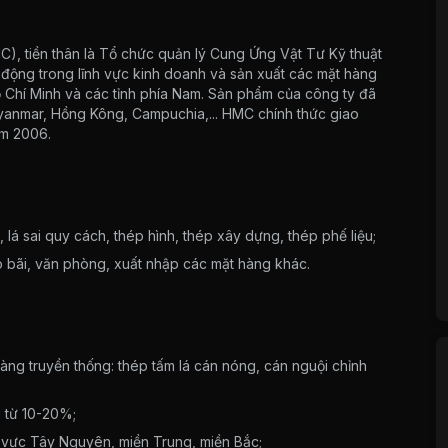
), tiền thân là Tổ chức quản lý Cung Ứng Vật Tư Kỹ thuật
 động trong lĩnh vực kinh doanh và sản xuất các mặt hàng
ồ Chí Minh và các tỉnh phía Nam. Sản phẩm của công ty đã
anmar, Hồng Kông, Campuchia,... HMC chính thức giao
ăm 2006.
 lá sai quy cách, thép hình, thép xây dựng, thép phế liệu;
ho bãi, văn phòng, xuất nhập các mặt hàng khác.
àng truyền thống: thép tấm lá cán nóng, cán nguội chỉnh
 từ 10-20%;
u vực Tây Nguyên, miền Trung, miền Bắc;