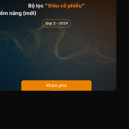
Bộ lọc
"Siêu cổ phiếu"
iềm năng (mới)
Quý 3 - 2026
Khám phá
ngay