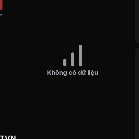
án
Không có dữ liệu
u TVN