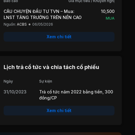
Báo cáo
Giá mục tiêu / Khuyến nghị
CÂU CHUYỆN ĐẦU TƯ TVN – Mua:
10,500
LNST TĂNG TRƯỞNG TRÊN NỀN CAO
MUA
Nguồn:
ACBS
06/05/2026
Xem chi tiết
Lịch trả cổ tức và chia tách cổ phiếu
Ngày
Sự kiện
31/10/2023
Trả cổ tức năm 2022 bằng tiền, 300
đồng/CP
Xem chi tiết