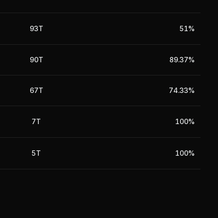
93T
51%
90T
89.37%
67T
74.33%
7T
100%
5T
100%