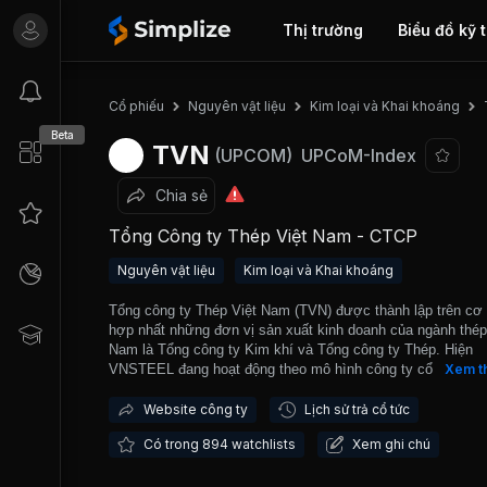
Thị trường
Biểu đồ kỹ 
Cổ phiếu
Nguyên vật liệu
Kim loại và Khai khoáng
Beta
TVN
(UPCOM)
UPCoM-Index
Chia sẻ
Tổng Công ty Thép Việt Nam - CTCP
Nguyên vật liệu
Kim loại và Khai khoáng
Tổng công ty Thép Việt Nam (TVN) được thành lập trên cơ
hợp nhất những đơn vị sản xuất kinh doanh của ngành thép
Nam là Tổng công ty Kim khí và Tổng công ty Thép. Hiện
VNSTEEL đang hoạt động theo mô hình công ty cổ phần vớ
Xem t
đơn vị trực thuộc, 13 công ty con và 18 công ty liên kết trực
Sản phẩm chính của Công ty gồm phôi thép, thép xây dựng
Website công ty
Lịch sử trả cổ tức
cán dẹt. Hiện tại các doanh nghiệp trong hệ thống VNSTEE
Có trong 894 watchlists
Xem ghi chú
cấp trên 50% nhu cầu thép xây dựng và khoảng 30% nhu c
thép cán nguội trong nước.