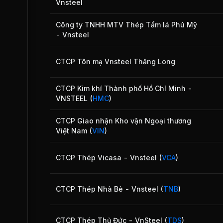
Vnsteel
Công ty TNHH MTV Thép Tấm lá Phú Mỹ
- Vnsteel
CTCP Tôn mạ Vnsteel Thăng Long
CTCP Kim khí Thành phố Hồ Chí Minh -
VNSTEEL
(
HMC
)
CTCP Giao nhận Kho vận Ngoại thương
Việt Nam
(
VIN
)
CTCP Thép Vicasa - Vnsteel
(
VCA
)
CTCP Thép Nhà Bè - Vnsteel
(
TNB
)
CTCP Thép Thủ Đức - VnSteel
(
TDS
)