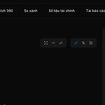
tích 360
So sánh
Số liệu tài chính
Tải báo cá