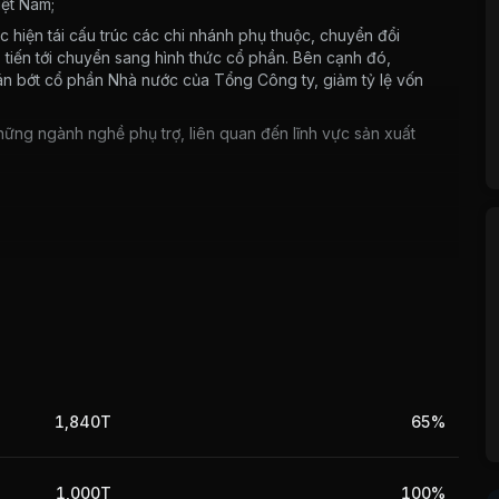
iệt Nam;
 hiện tái cấu trúc các chi nhánh phụ thuộc, chuyển đổi
 tiến tới chuyển sang hình thức cổ phần. Bên cạnh đó,
bán bớt cổ phần Nhà nước của Tổng Công ty, giảm tỷ lệ vốn
ững ngành nghề phụ trợ, liên quan đến lĩnh vực sản xuất
ác thị trường trên thế giới đều nằm trong tình trạng kiểm
sản xuất của ngành thép bị gián đoạn, đặc biệt là các thị
hăn, thách thức với ngành thép sẽ còn tiếp tục gia tăng
 bất động sản, xây dựng trong nước chưa có tín hiệu khởi
ác động mạnh đến ngành thép trong nước cả ở sản xuất và
1,840T
65%
1,000T
100%