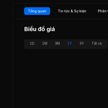
Tổng quan
Tin tức & Sự kiện
Phân 
Biểu đồ giá
1D
1M
3M
1Y
5Y
Tất cả