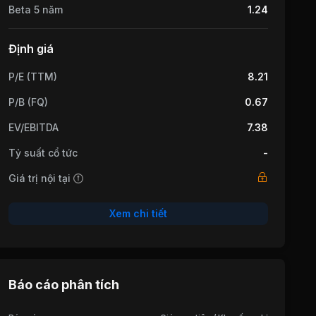
Beta 5 năm
1.24
Định giá
P/E (TTM)
8.21
P/B (FQ)
0.67
EV/EBITDA
7.38
Tỷ suất cổ tức
-
Giá trị nội tại
Xem chi tiết
Báo cáo phân tích