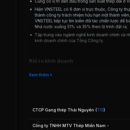
Củng cố vị trí dẫn đầu trong sản xuất thép dài ở V
Hiện VNSTEEL có 6 đơn vị trực thuộc, Công ty thực
thành công ty trách nhiệm hữu hạn một thành viên,
VNSTEEL tiếp tục tìm kiếm đối tác chiến lược để 
Nhà nước xuống 51% và 35% theo lộ trình đặt ra;
Tập trung vào ngành nghề kinh doanh chính và nh
kinh doanh chính của Tổng Công ty.
Rủi ro kinh doanh
Về nhập khẩu, do ảnh hưởng của chuỗi cung ứng, khi c
Xem thêm
soát bệnh dịch, khiến nguồn nguyên liệu phục vụ cho 
trường Trung Quốc, Hàn Quốc, Nhật Bản.
Ngay từ đầu năm 2020, VSA đã dự báo xu hướng khó k
bởi xu thế bảo hộ trên thị trường quốc tế, thị trường
sắc. Đặc biệt, ngay từ đầu năm, dịch Covid-19 đã t
tiêu thụ sản phẩm.
CTCP Gang thép Thái Nguyên
(
TIS
)
Công ty TNHH MTV Thép Miền Nam -