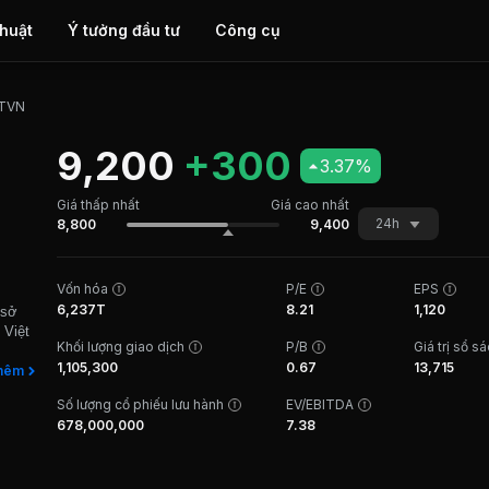
thuật
Ý tưởng đầu tư
Công cụ
TVN
9,200
+300
3.37%
Giá thấp nhất
Giá cao nhất
24h
8,800
9,400
Vốn hóa
P/E
EPS
6,237T
8.21
1,120
 sở
 Việt
Khối lượng giao dịch
P/B
Giá trị sổ s
1,105,300
0.67
13,715
i 6
hêm
 tiếp.
Số lượng cổ phiếu lưu hành
EV/EBITDA
, thép
678,000,000
7.38
L cung
ầu