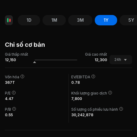
1D
1M
3M
1Y
5Y
Chỉ số cơ bản
Giá thấp nhất
Giá cao nhất
24h
12,150
12,300
Vốn hóa
EV/EBITDA
367T
0.78
P/E
Khối lượng giao dịch
4.47
7,800
P/B
Số lượng cổ phiếu lưu hành
0.55
30,242,878