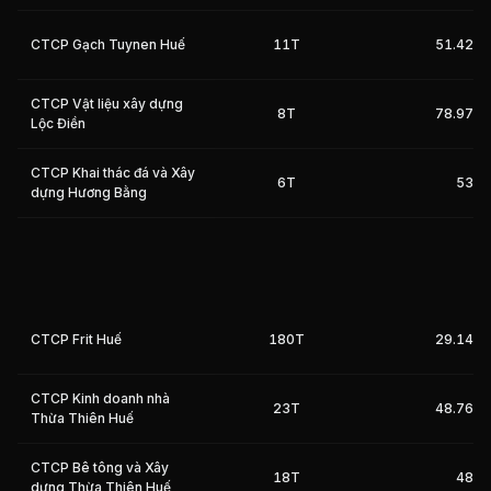
CTCP Gạch Tuynen Huế
11T
51.42%
Giá trị giao dịch nhà đầu tư nước ngoài 10 phiên gần nhất
CTCP Vật liệu xây dựng
8T
78.97%
Lộc Điền
CTCP Khai thác đá và Xây
6T
53%
dựng Hương Bằng
CTCP Frit Huế
180T
29.14%
CTCP Kinh doanh nhà
23T
48.76%
Thừa Thiên Huế
CTCP Bê tông và Xây
18T
48%
dựng Thừa Thiên Huế