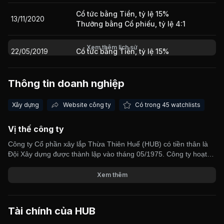
Cổ tức bằng Tiền, tỷ lệ 15%
13/11/2020
Thưởng bằng Cổ phiếu, tỷ lệ 4:1
Xem thêm lịch sử
22/05/2019
Cổ tức bằng Tiền, tỷ lệ 15%
Thông tin doanh nghiệp
Xây dựng
Website công ty
Có trong 45 watchlists
Vị thế công ty
Công ty Cổ phần xây lắp Thừa Thiên Huế (HUB) có tiền thân là
Đội Xây dựng được thành lập vào tháng 05/1975. Công ty hoạt
động chính trong lĩnh vực (i) Xây dựng công nghiệp và dân dụng,
(ii) Sản xuất và kinh doanh vật liệu xây dựng và (iii) Phát triển bất
Xem thêm
động sản. HUB chính thức hoạt động theo mô hình công ty cổ
phần từ năm 2011. Thị trường xây lắp của Công ty tập trung chủ
yếu tại tỉnh Thừa Thiên Huế, các tỉnh Bắc miền Trung từ Quảng
Tài chính của
HUB
Trị đến Nghệ An, các tỉnh phía Nam (Khánh Hòa, Bình Dương,