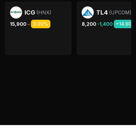
ICG
TL4
(
HNX
)
(
UPCOM
)
15,900
-
8,200
-1,400
0.00%
14.60%