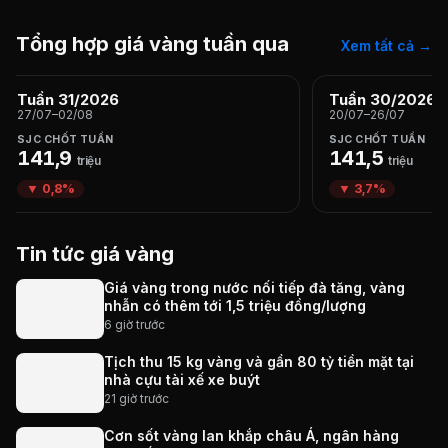
Tổng hợp giá vàng tuần qua
Xem tất cả →
Tuần 31/2026
Tuần 30/2026
27/07–02/08
20/07–26/07
SJC CHỐT TUẦN
SJC CHỐT TUẦN
141,9
141,5
triệu
triệu
▼ 0,8%
▼ 3,7%
Tin tức giá vàng
Giá vàng trong nước nối tiếp đà tăng, vàng
nhẫn có thêm tới 1,5 triệu đồng/lượng
6 giờ trước
Tịch thu 15 kg vàng và gần 80 tỷ tiền mặt tại
nhà cựu tài xế xe buýt
21 giờ trước
Cơn sốt vàng lan khắp châu Á, ngân hàng