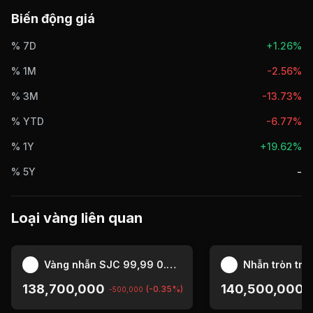
Biến động giá
% 7D
+
1.26%
% 1M
-2.56%
% 3M
-13.73%
% YTD
-6.77%
% 1Y
+
19.62%
% 5Y
-
Loại vàng liên quan
Vàng nhẫn SJC 99,99 0.5 chỉ
Nhẫn tròn tr
138,700,000
140,500,000
(-0.35%)
-500,000
0