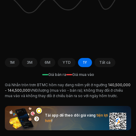
1M
3M
6M
YTD
1Y
Tất cả
Giá bán ra
Giá mua vào
Giá Nhẫn tròn trơn BTMC hôm nay đang niêm yết ở ngưỡng
140,500,000
-
144,500,000
VNĐ/lượng (mua vào - bán ra); không thay đổi ở chiều
mua vào và không thay đổi ở chiều bán ra so với ngày hôm trước.
Tải app để theo dõi giá vàng
tiện lợi
hơn
!