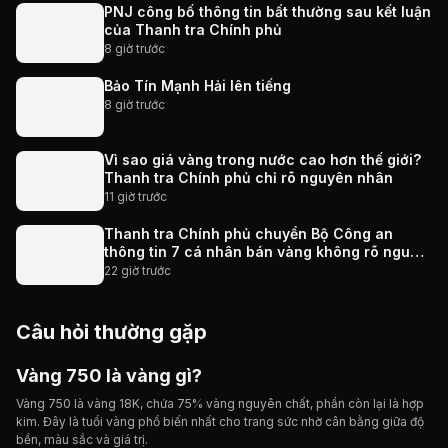
PNJ công bố thông tin bất thường sau kết luận
của Thanh tra Chính phủ
8 giờ trước
Bảo Tín Mạnh Hải lên tiếng
8 giờ trước
Vì sao giá vàng trong nước cao hơn thế giới?
Thanh tra Chính phủ chỉ rõ nguyên nhân
11 giờ trước
Thanh tra Chính phủ chuyển Bộ Công an
thông tin 7 cá nhân bán vàng không rõ nguồn
gốc, giao dịch hơn 2.000 tỷ đồng, 6 doanh
22 giờ trước
nghiệp kê khai sai thuế
Câu hỏi thường gặp
Vàng 750 là vàng gì?
Vàng 750 là vàng 18K, chứa 75% vàng nguyên chất, phần còn lại là hợp
kim. Đây là tuổi vàng phổ biến nhất cho trang sức nhờ cân bằng giữa độ
bền, màu sắc và giá trị.