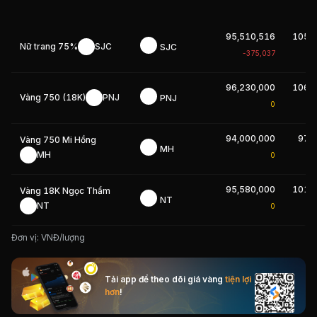
95,510,516
105,
Nữ trang 75%
SJC
SJC
-375,037
96,230,000
106,
Vàng 750 (18K)
PNJ
PNJ
0
94,000,000
97,
Vàng 750 Mi Hồng
MH
MH
0
95,580,000
101,
Vàng 18K Ngọc Thẩm
NT
NT
0
Đơn vị: VNĐ/lượng
Tải app để theo dõi giá vàng
tiện lợi
hơn
!