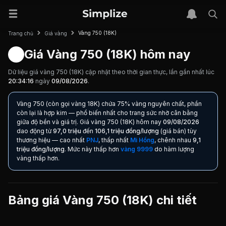
Vàng 750 (18K)
Trang chủ
Giá vàng
Giá Vàng 750 (18K) hôm nay
Dữ liệu giá vàng 750 (18K) cập nhật theo thời gian thực, lần gần nhất lúc
20:34:16
ngày
09/08/2026
.
Vàng 750 (còn gọi vàng 18K) chứa 75% vàng nguyên chất, phần
còn lại là hợp kim — phổ biến nhất cho trang sức nhờ cân bằng
giữa độ bền và giá trị.
Giá vàng 750 (18K) hôm nay
09/08/2026
dao động từ
97,0 triệu
đến
106,1 triệu đồng/lượng
(giá bán) tùy
thương hiệu — cao nhất
PNJ
, thấp nhất
Mi Hồng
, chênh nhau
9,1
triệu đồng/lượng
.
Mức này thấp hơn
vàng 9999
do hàm lượng
vàng thấp hơn.
Bảng giá Vàng 750 (18K) chi tiết