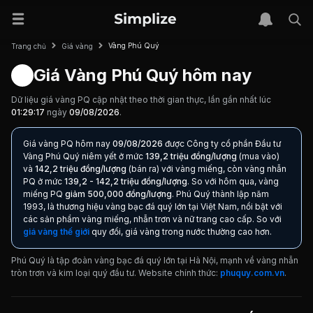
Vàng Phú Quý
Trang chủ
Giá vàng
Giá Vàng Phú Quý hôm nay
Dữ liệu giá vàng PQ cập nhật theo thời gian thực, lần gần nhất lúc
01:29:17
ngày
09/08/2026
.
Giá vàng PQ hôm nay
09/08/2026
được Công ty cổ phần Đầu tư
Vàng Phú Quý niêm yết ở mức
139,2 triệu đồng/lượng
(mua vào)
và
142,2 triệu đồng/lượng
(bán ra) với vàng miếng
, còn vàng nhẫn
PQ ở mức
139,2 - 142,2 triệu đồng/lượng
. So với hôm qua, vàng
miếng PQ
giảm 500,000 đồng/lượng
.
Phú Quý thành lập năm
1993, là thương hiệu vàng bạc đá quý lớn tại Việt Nam, nổi bật với
các sản phẩm vàng miếng, nhẫn trơn và nữ trang cao cấp.
So với
giá vàng thế giới
quy đổi, giá vàng trong nước thường cao hơn.
Phú Quý là tập đoàn vàng bạc đá quý lớn tại Hà Nội, mạnh về vàng nhẫn
tròn trơn và kim loại quý đầu tư.
Website chính thức:
phuquy.com.vn
.