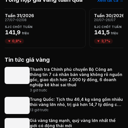
Xem tất cả →
Tuần 31/2026
Tuần 30/2026
27/07–02/08
20/07–26/07
SJC CHỐT TUẦN
SJC CHỐT TUẦN
141,9
141,5
triệu
triệu
▼ 0,8%
▼ 3,7%
Tin tức giá vàng
Thanh tra Chính phủ chuyển Bộ Công an
thông tin 7 cá nhân bán vàng không rõ nguồn
gốc, giao dịch hơn 2.000 tỷ đồng, 6 doanh
nghiệp kê khai sai thuế
3 giờ trước
Trung Quốc: Tịch thu 46,4 kg vàng gồm nhiều
thỏi vàng lớn nhỏ, trị giá hơn 14,7 tỷ đồng của
một doanh nhân
13 giờ trước
Giá vàng tăng mạnh, quỹ vàng lớn nhất thế
giới có động thái mới