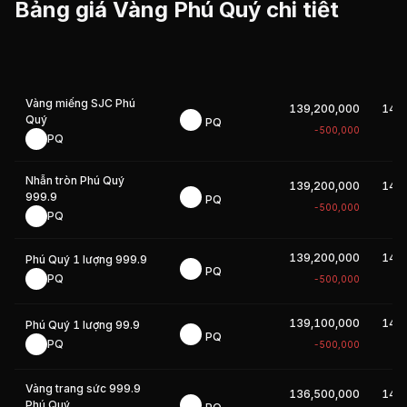
Bảng giá Vàng Phú Quý chi tiết
Vàng miếng SJC Phú
139,200,000
142
Quý
PQ
-500,000
PQ
Nhẫn tròn Phú Quý
139,200,000
142
999.9
PQ
-500,000
PQ
139,200,000
142
Phú Quý 1 lượng 999.9
PQ
PQ
-500,000
139,100,000
142
Phú Quý 1 lượng 99.9
PQ
PQ
-500,000
Vàng trang sức 999.9
136,500,000
141
Phú Quý