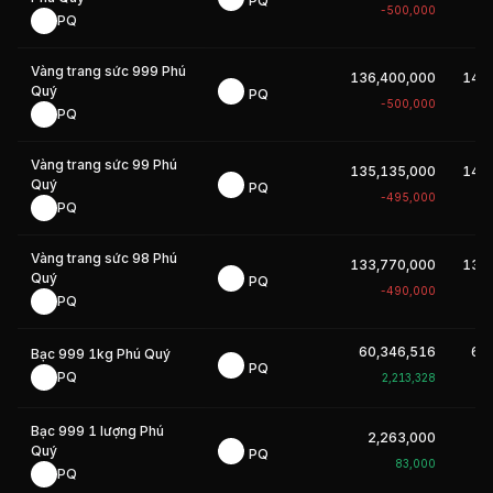
PQ
-500,000
PQ
Vàng trang sức 999 Phú
136,400,000
141
Quý
PQ
-500,000
PQ
Vàng trang sức 99 Phú
135,135,000
140
Quý
PQ
-495,000
PQ
Vàng trang sức 98 Phú
133,770,000
138
Quý
PQ
-490,000
PQ
60,346,516
62
Bạc 999 1kg Phú Quý
PQ
PQ
2,213,328
Bạc 999 1 lượng Phú
2,263,000
2
Quý
PQ
83,000
PQ