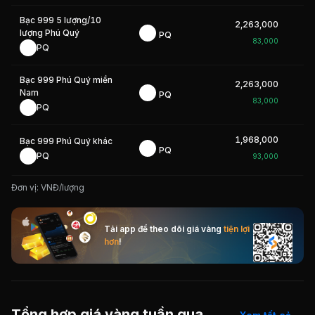
Bạc 999 5 lượng/10
2,263,000
2
lượng Phú Quý
PQ
83,000
PQ
Bạc 999 Phú Quý miền
2,263,000
2
Nam
PQ
83,000
PQ
1,968,000
Bạc 999 Phú Quý khác
PQ
PQ
93,000
Đơn vị: VNĐ/lượng
Tải app để theo dõi giá vàng
tiện lợi
hơn
!
Tổng hợp giá vàng tuần qua