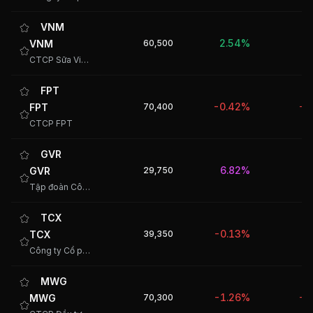
VNM
2.54%
VNM
60,500
-
CTCP Sữa Việt Nam
FPT
-0.42%
FPT
70,400
-2
CTCP FPT
GVR
6.82%
GVR
29,750
Tập đoàn Công nghiệp Cao su Việt Nam - CTCP
TCX
-0.13%
TCX
39,350
Công ty Cổ phần Chứng khoán Kỹ Thương
MWG
-1.26%
MWG
70,300
-1