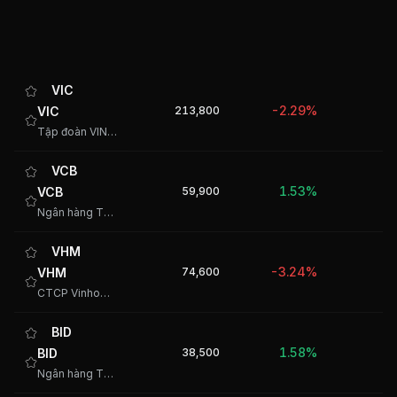
VIC
-2.29%
VIC
213,800
2
Tập đoàn VINGROUP - CTCP
VCB
1.53%
VCB
59,900
Ngân hàng TMCP Ngoại thương Việt Nam
VHM
-3.24%
VHM
74,600
2
CTCP Vinhomes
BID
1.58%
BID
38,500
-
Ngân hàng TMCP Đầu tư và Phát triển Việt Nam