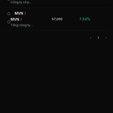
Công ty cổ phần Tập đoàn Sunshine
MVN
7.34%
MVN
57,000
1
Tổng công ty Hàng hải Việt Nam - CTCP
1