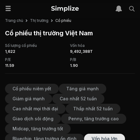
Cổ phiếu
Trang chủ
Thị trường
Cổ phiếu thị trường Việt Nam
Số lượng cổ phiếu
Vốn hóa
1,622
9,492,388T
P/E
P/B
11.59
1.90
Cổ phiếu niêm yết
Tăng giá mạnh
Giảm giá mạnh
Cao nhất 52 tuần
Cao nhất mọi thời đại
Thấp nhất 52 tuần
Giao dịch sôi động
Penny, tăng trưởng cao
Midcap, tăng trưởng tốt
Bluechip, tăng trưởng ổn định
Vốn hóa lớn