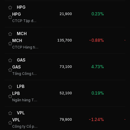
HPG
0.23%
HPG
21,900
-
CTCP Tập đoàn Hòa Phát
MCH
-0.88%
MCH
135,700
-2
CTCP Hàng tiêu dùng Masan
GAS
4.73%
GAS
73,100
-
Tổng Công ty Khí Việt Nam - CTCP
LPB
0.19%
LPB
52,100
3
Ngân hàng TMCP Lộc Phát Việt Nam
VPL
-1.24%
VPL
79,900
-1
Công ty Cổ phần Vinpearl