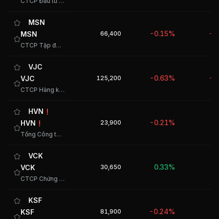
CTCP Đầu tư Thế giới Di động
MSN
-0.15%
MSN
66,400
-1
CTCP Tập đoàn Masan
VJC
-0.63%
VJC
125,200
-2
CTCP Hàng không Vietjet
HVN
-0.21%
HVN
23,900
-
Tổng Công ty Hàng không Việt Nam - CTCP
VCK
0.33%
VCK
30,650
-
CTCP Chứng khoán VPS
KSF
-0.24%
KSF
81,900
2