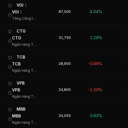
VGI
4.04%
VGI
87,500
1
Tổng Công ty cổ phần Đầu tư Quốc tế Viettel
CTG
1.28%
CTG
31,750
-1
Ngân hàng TMCP Công Thương Việt Nam
TCB
-0.86%
TCB
28,950
-1
Ngân hàng TMCP Kỹ thương Việt Nam
VPB
-1.39%
VPB
24,800
-1
Ngân hàng TMCP Việt Nam Thịnh Vượng
MBB
0.63%
MBB
24,050
-
Ngân hàng TMCP Quân đội