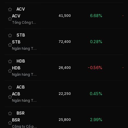
ACV
6.68%
ACV
41,500
-2
Tổng Công ty Cảng Hàng không Việt Nam - CTCP
STB
0.28%
STB
72,400
2
Ngân hàng TMCP Sài Gòn Tài Lộc
HDB
-0.56%
HDB
26,400
-1
Ngân hàng TMCP Phát triển Thành phố Hồ Chí Minh
ACB
0.45%
ACB
22,250
Ngân hàng TMCP Á Châu
BSR
2.99%
BSR
25,800
5
Công ty Cổ phần Lọc hóa dầu Bình Sơn