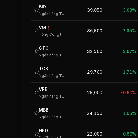
BID
39,050
3.03%
Ngân hàng TMCP Đầu tư và Phát triển Việt Nam
VGI
86,500
2.85%
Tổng Công ty cổ phần Đầu tư Quốc tế Viettel
CTG
32,500
3.67%
Ngân hàng TMCP Công Thương Việt Nam
TCB
29,700
1.71%
Ngân hàng TMCP Kỹ thương Việt Nam
VPB
25,000
-0.60%
Ngân hàng TMCP Việt Nam Thịnh Vượng
MBB
24,150
1.05%
Ngân hàng TMCP Quân đội
HPG
22,000
0.69%
CTCP Tập đoàn Hòa Phát