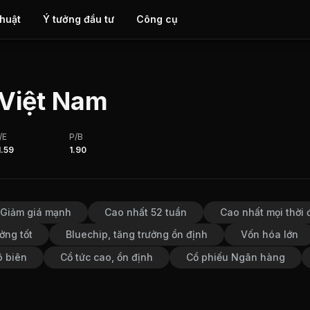
thuật
Ý tưởng đầu tư
Công cụ
 Việt Nam
/E
P/B
1.59
1.90
Giảm giá mạnh
Cao nhất 52 tuần
Cao nhất mọi thời 
ởng tốt
Bluechip, tăng trưởng ổn định
Vốn hóa lớn
ô biên
Cổ tức cao, ổn định
Cổ phiếu Ngân hàng