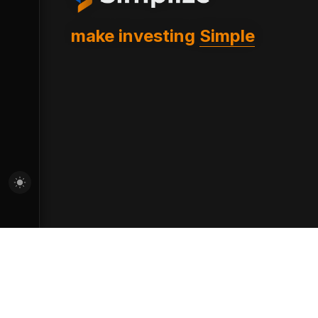
make investing
Simple
Download on the
Get it on
App Store
Google Play