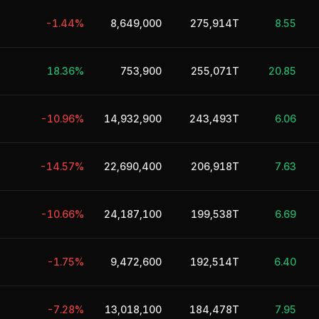
-1.44%
8,649,000
275,914T
8.55
18.36%
753,900
255,071T
20.85
-10.96%
14,932,900
243,493T
6.06
-14.57%
22,690,400
206,918T
7.63
-10.66%
24,187,100
199,538T
6.69
-1.75%
9,472,600
192,514T
6.40
-7.28%
13,018,100
184,478T
7.95