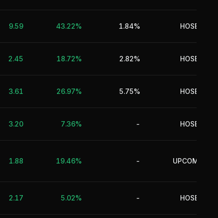
9.59
43.22%
1.84%
HOSE
p
2.45
18.72%
2.82%
HOSE
D
Tà
3.61
26.97%
5.75%
HOSE
3.20
7.36%
-
HOSE
1.88
19.46%
-
UPCOM
gi
Tà
2.17
5.02%
-
HOSE