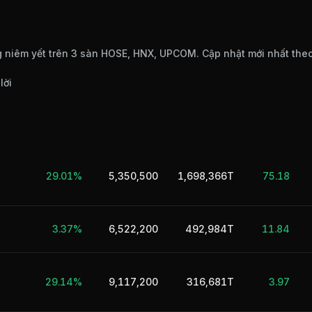
 niêm yết trên 3 sàn HOSE, HNX, UPCOM. Cập nhật mới nhất the
lời
29.01%
5,350,500
1,698,366T
75.18
3.37%
6,522,200
492,984T
11.84
29.14%
9,117,200
316,681T
3.97