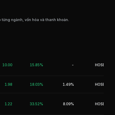
o từng ngành, vốn hóa và thanh khoản.
10.00
15.85%
-
HOSE
Tà
1.98
18.03%
1.49%
HOSE
1.22
33.52%
8.09%
HOSE