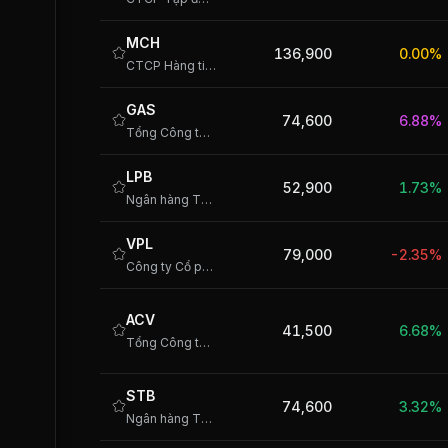
MCH
136,900
0.00%
CTCP Hàng tiêu dùng Masan
GAS
74,600
6.88%
Tổng Công ty Khí Việt Nam - CTCP
LPB
52,900
1.73%
Ngân hàng TMCP Lộc Phát Việt Nam
VPL
79,000
-2.35%
Công ty Cổ phần Vinpearl
ACV
41,500
6.68%
Tổng Công ty Cảng Hàng không Việt Nam - CTCP
STB
74,600
3.32%
Ngân hàng TMCP Sài Gòn Tài Lộc