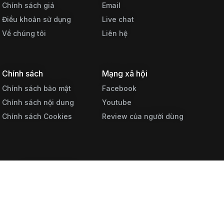
Chính sách giá
Email
Điều khoản sử dụng
Live chat
Về chúng tôi
Liên hệ
Chính sách
Mạng xã hội
Chính sách bảo mật
Facebook
Chính sách nội dung
Youtube
Chính sách Cookies
Review của người dùng
LIZE
620361 | (+84) 38 840 8668
hái Hà, P. Đống Đa, TP. Hà Nội, Việt Nam
 316 Lê Trọng Tấn, P. Phương Liệt, TP. Hà Nội, Việt Nam