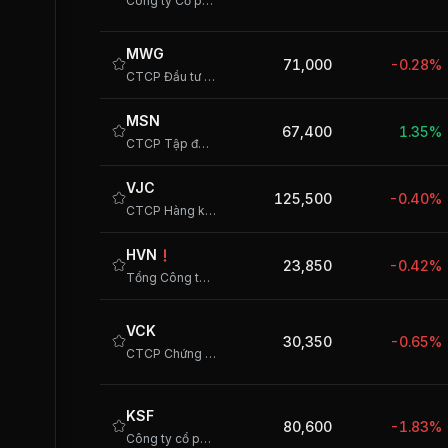
Công ty Cổ phần Chứng khoán Kỹ Thương
MWG
71,000
-0.28%
CTCP Đầu tư Thế giới Di động
MSN
67,400
1.35%
CTCP Tập đoàn Masan
VJC
125,500
-0.40%
CTCP Hàng không Vietjet
HVN
23,850
-0.42%
Tổng Công ty Hàng không Việt Nam - CTCP
VCK
30,350
-0.65%
CTCP Chứng khoán VPS
KSF
80,600
-1.83%
Công ty cổ phần Tập đoàn Sunshine