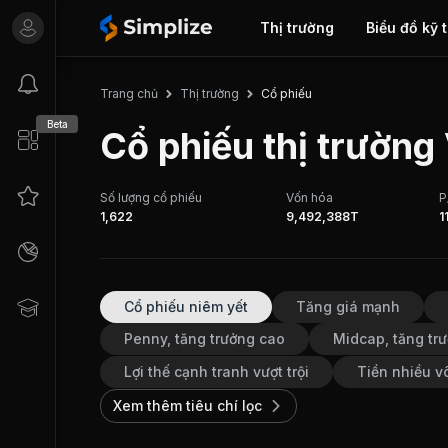
Thị trường
Biểu đồ kỹ 
Cổ phiếu
Trang chủ
Thị trường
Beta
Cổ phiếu thị trường
Số lượng cổ phiếu
Vốn hóa
P
1,622
9,492,388T
1
Cổ phiếu niêm yết
Tăng giá mạnh
Penny, tăng trưởng cao
Midcap, tăng trư
Lợi thế cạnh tranh vượt trội
Tiền nhiều v
Xem thêm tiêu chí lọc