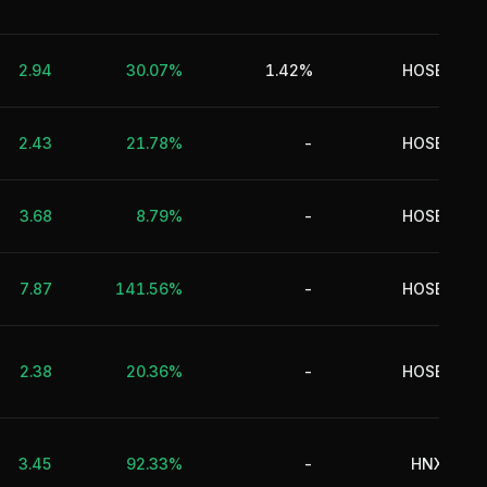
B
2.94
30.07%
1.42%
HOSE
T
2.43
21.78%
-
HOSE
3.68
8.79%
-
HOSE
7.87
141.56%
-
HOSE
2.38
20.36%
-
HOSE
v
3.45
92.33%
-
HNX