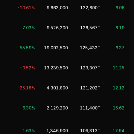
-10.61%
9,863,000
132,890T
6.96
7.03%
9,526,200
128,567T
8.19
55.59%
19,092,500
125,432T
6.37
-0.52%
13,239,500
123,307T
11.25
-25.18%
4,301,800
121,202T
12.12
6.30%
2,129,200
111,400T
15.62
1.63%
1,346,900
109,313T
17.94