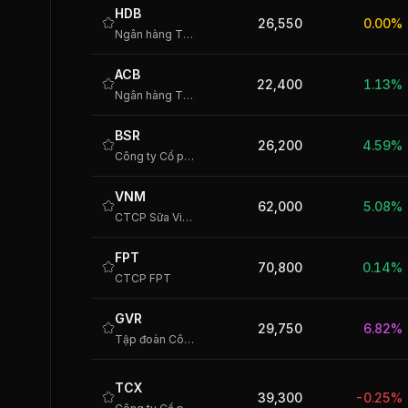
HDB
26,550
0.00%
Ngân hàng TMCP Phát triển Thành phố Hồ Chí Minh
ACB
22,400
1.13%
Ngân hàng TMCP Á Châu
BSR
26,200
4.59%
Công ty Cổ phần Lọc hóa dầu Bình Sơn
VNM
62,000
5.08%
CTCP Sữa Việt Nam
FPT
70,800
0.14%
CTCP FPT
GVR
29,750
6.82%
Tập đoàn Công nghiệp Cao su Việt Nam - CTCP
TCX
39,300
-0.25%