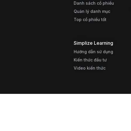
Danh sách cổ phiếu
Quản lý danh mục
Top cổ phiếu tốt
Simplize Learning
Hướng dẫn sử dụng
Kiến thức đầu tư
Video kiến thức
CÔNG TY CỔ PHẦN SIMP
© 2022 Simplize | MST: 0109
Trụ sở chính: Số 25 ngõ 198 T
Văn phòng giao dịch: Số 5 ngõ