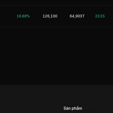
16.88%
126,100
64,903T
23.55
Sản phẩm