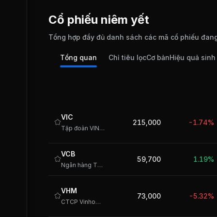
Cổ phiếu niêm yết
Tổng hợp đầy đủ danh sách các mã cổ phiếu đang
Tổng quan
Chỉ tiêu lọc
Cơ bản
Hiệu quả sinh 
VIC
215,000
-1.74%
Tập đoàn VINGROUP - CTCP
VCB
59,700
1.19%
Ngân hàng TMCP Ngoại thương Việt Nam
VHM
73,000
-5.32%
CTCP Vinhomes