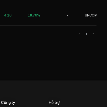
4.16
18.76%
-
UPCOM
1
Công ty
Hỗ trợ