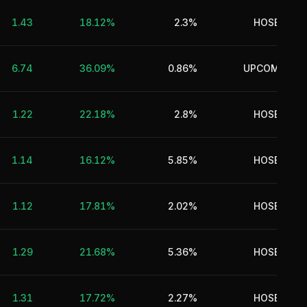
Tà
1.43
18.12%
2.3%
HOSE
6.74
36.09%
0.86%
UPCOM
Tà
1.22
22.18%
2.8%
HOSE
Tà
1.14
16.12%
5.85%
HOSE
Tà
1.12
17.81%
2.02%
HOSE
Tà
1.29
21.68%
5.36%
HOSE
1.31
17.72%
2.27%
HOSE