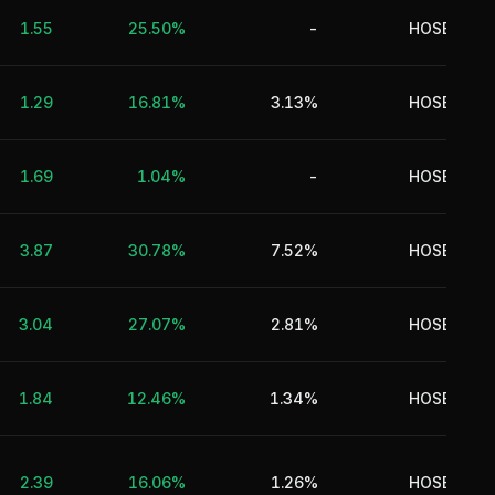
Tà
1.55
25.50%
-
HOSE
Tà
1.29
16.81%
3.13%
HOSE
1.69
1.04%
-
HOSE
D
T
3.87
30.78%
7.52%
HOSE
3.04
27.07%
2.81%
HOSE
1.84
12.46%
1.34%
HOSE
2.39
16.06%
1.26%
HOSE
v